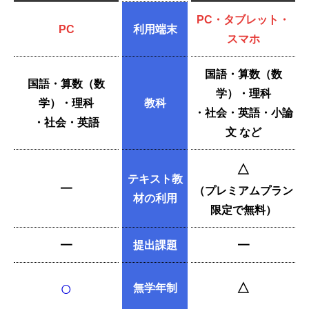
PC・タブレット・
PC
利用端末
スマホ
国語・算数（数
国語・算数（数
学）・理科
学）・理科
教科
・社会・英語・小論
・社会・英語
文 など
△
テキスト教
━
（プレミアムプラン
材の利用
限定で無料）
━
提出課題
━
○
△
無学年制