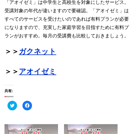
「アオイゼミ」は中学生と高校生を対象にしたサービス。
受講対象の年代が違いますので要確認。「アオイゼミ」は
すべてのサービスを受けたいのであれば有料プランが必要
になりますので、充実した家庭学習を目指すために有料プ
ランがおすすめ。毎月の受講費も比較しておきましょう。
＞＞
ガクネット
＞＞
アオイゼミ
共有:
ク
F
リ
a
ッ
c
ク
e
し
b
て
o
T
o
w
k