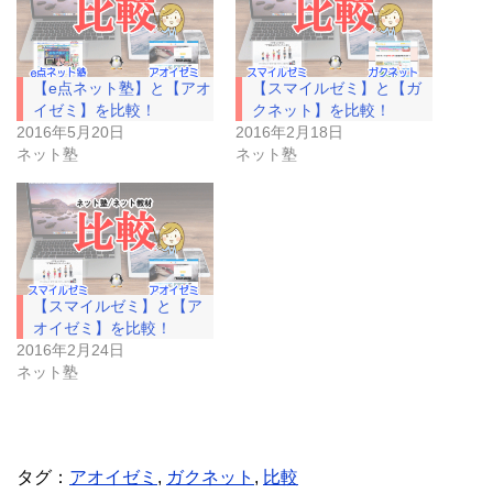
i
で
t
共
t
有
e
す
r
る
で
に
【e点ネット塾】と【アオ
【スマイルゼミ】と【ガ
共
は
有
ク
イゼミ】を比較！
クネット】を比較！
(
リ
2016年5月20日
2016年2月18日
新
ッ
し
ク
ネット塾
ネット塾
い
し
ウ
て
ィ
く
ン
だ
ド
さ
ウ
い
で
(
開
新
き
し
ま
い
【スマイルゼミ】と【ア
す
ウ
)
ィ
オイゼミ】を比較！
ン
ド
2016年2月24日
ウ
ネット塾
で
開
き
ま
す
)
タグ：
アオイゼミ
,
ガクネット
,
比較