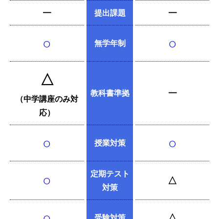
━
提出課題
━
○
○
無学年制
△
教科書準拠
━
（中学講座のみ対
応）
○
○
授業対策
定期テスト
○
△
対策
○
△
受験対策