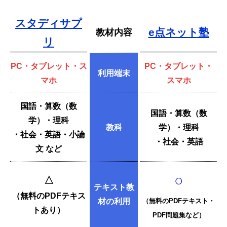
スタディサプ
e点ネット塾
教材内容
リ
PC・タブレット・ス
PC・タブレット・
利用端末
マホ
スマホ
国語・算数（数
国語・算数（数
学）・理科
教科
学）・理科
・社会・英語・小論
・社会・英語
文 など
○
△
テキスト教
（無料のPDFテキス
材の利用
（無料のPDFテキスト・
トあり）
PDF問題集など）