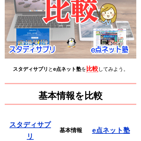
比較
スタディサプリ
と
e点ネット塾
を
してみよう。
基本情報を比較
スタディサプ
e点ネット塾
基本情報
リ