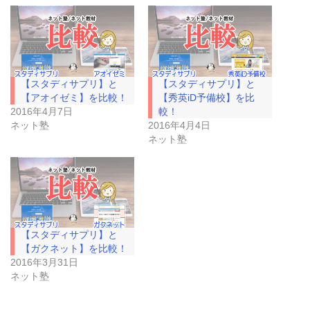
て
o
T
o
w
k
i
で
t
共
t
有
e
す
r
る
で
に
【スタディサプリ】と
【スタディサプリ】と
共
は
有
ク
【アオイゼミ】を比較！
【秀英iD予備校】を比
(
リ
2016年4月7日
較！
新
ッ
し
ク
ネット塾
2016年4月4日
い
し
ネット塾
ウ
て
ィ
く
ン
だ
ド
さ
ウ
い
で
(
開
新
き
し
ま
い
す
ウ
)
ィ
【スタディサプリ】と
ン
ド
【ガクネット】を比較！
ウ
2016年3月31日
で
開
ネット塾
き
ま
す