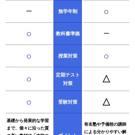
○
━
無学年制
○
教科書準拠
━
○
○
授業対策
定期テスト
○
△
対策
○
△
受験対策
基礎から発展的な学習
有名塾や予備校の講師
まで、個々に沿った質
による分かりやすい解