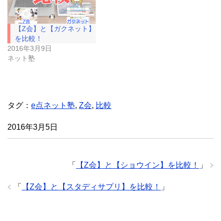
で
(
開
新
き
し
ま
い
【Z会】と【ガクネット】
す
ウ
)
ィ
を比較！
ン
ド
2016年3月9日
ウ
ネット塾
で
開
き
ま
す
)
タグ：
e点ネット塾
,
Z会
,
比較
2016年3月5日
「
【Z会】と【ショウイン】を比較！
」
「
【Z会】と【スタディサプリ】を比較！
」