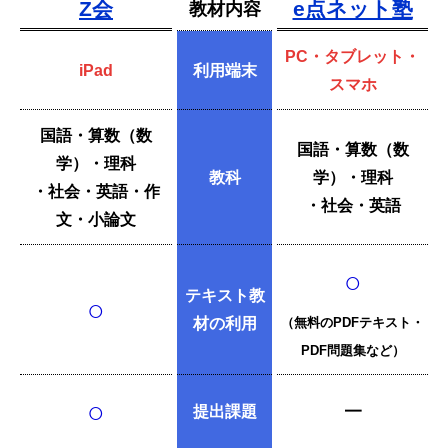
Z会
e点ネット塾
教材内容
PC・タブレット・
iPad
利用端末
スマホ
国語・算数（数
国語・算数（数
学）・理科
教科
学）・理科
・社会・英語・作
・社会・英語
文・小論文
○
テキスト教
○
材の利用
（無料のPDFテキスト・
PDF問題集など）
○
提出課題
━