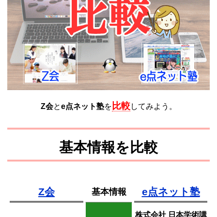
比較
Z会
と
e点ネット塾
を
してみよう。
基本情報を比較
Z会
e点ネット塾
基本情報
株式会社 日本学術講