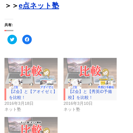
＞＞
e点ネット塾
共有:
ク
F
リ
a
ッ
c
ク
e
し
b
て
o
T
o
w
k
i
で
t
共
t
有
e
す
r
る
で
に
【Z会】と【アオイゼミ】
【Z会】と【秀英iD予備
共
は
有
ク
を比較！
校】を比較！
(
リ
2016年3月18日
2016年3月10日
新
ッ
し
ク
ネット塾
ネット塾
い
し
ウ
て
ィ
く
ン
だ
ド
さ
ウ
い