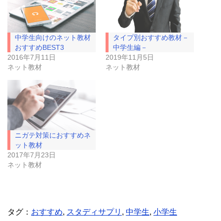
i
で
t
共
t
有
e
す
r
る
で
に
中学生向けのネット教材
タイプ別おすすめ教材－
共
は
有
ク
おすすめBEST3
中学生編－
(
リ
2016年7月11日
2019年11月5日
新
ッ
し
ク
ネット教材
ネット教材
い
し
ウ
て
ィ
く
ン
だ
ド
さ
ウ
い
で
(
開
新
き
し
ま
い
ニガテ対策におすすめネ
す
ウ
)
ィ
ット教材
ン
ド
2017年7月23日
ウ
ネット教材
で
開
き
ま
す
)
タグ：
おすすめ
,
スタディサプリ
,
中学生
,
小学生