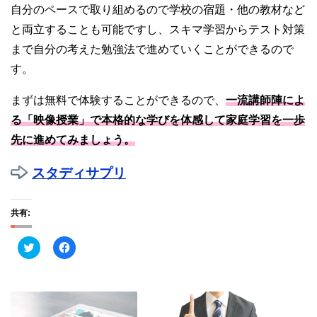
自分のペースで取り組めるので学校の宿題・他の教材など
と両立することも可能ですし、スキマ学習からテスト対策
まで自分の考えた勉強法で進めていくことができるので
す。
まずは無料で体験することができるので、
一流講師陣によ
る「映像授業」で本格的な学びを体感して家庭学習を一歩
先に進めてみましょう。
スタディサプリ
共有:
ク
F
リ
a
ッ
c
ク
e
し
b
て
o
T
o
w
k