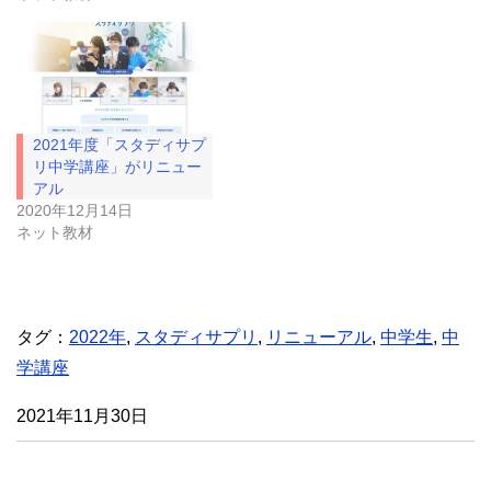
ィ
く
ン
だ
ド
さ
ウ
い
で
(
開
新
き
し
ま
い
す
ウ
)
ィ
2021年度「スタディサプ
ン
ド
リ中学講座」がリニュー
ウ
アル
で
開
2020年12月14日
き
ネット教材
ま
す
)
タグ：
2022年
,
スタディサプリ
,
リニューアル
,
中学生
,
中
学講座
2021年11月30日