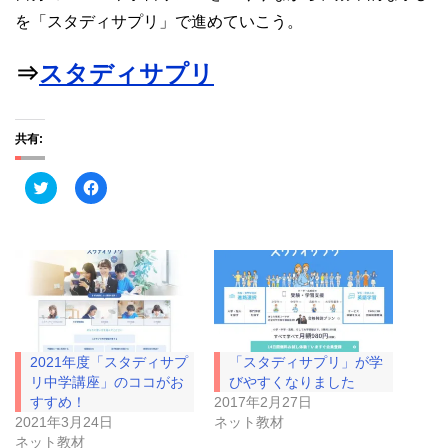
を「スタディサプリ」で進めていこう。
⇒
スタディサプリ
共有:
ク
F
リ
a
ッ
c
ク
e
し
b
て
o
T
o
w
k
i
で
t
共
t
有
e
す
r
る
で
に
2021年度「スタディサプ
「スタディサプリ」が学
共
は
有
ク
リ中学講座」のココがお
びやすくなりました
(
リ
すすめ！
2017年2月27日
新
ッ
し
ク
2021年3月24日
ネット教材
い
し
ネット教材
ウ
て