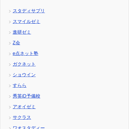
スタディサプリ
スマイルゼミ
進研ゼミ
Z会
e点ネット塾
ガクネット
ショウイン
すらら
秀英iD予備校
アオイゼミ
サクラス
ワオスタディー