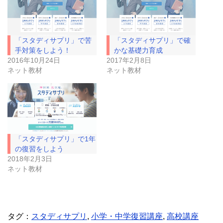
i
で
t
共
t
有
e
す
r
る
で
に
「スタディサプリ」で苦
「スタディサプリ」で確
共
は
有
ク
手対策をしよう！
かな基礎力育成
(
リ
2016年10月24日
2017年2月8日
新
ッ
し
ク
ネット教材
ネット教材
い
し
ウ
て
ィ
く
ン
だ
ド
さ
ウ
い
で
(
開
新
き
し
ま
い
「スタディサプリ」で1年
す
ウ
)
ィ
の復習をしよう
ン
ド
2018年2月3日
ウ
ネット教材
で
開
き
ま
す
)
タグ：
スタディサプリ
,
小学・中学復習講座
,
高校講座