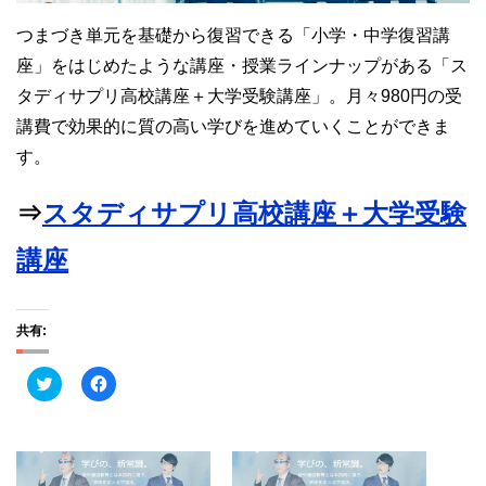
つまづき単元を基礎から復習できる「小学・中学復習講
座」をはじめたような講座・授業ラインナップがある「ス
タディサプリ高校講座＋大学受験講座」。月々980円の受
講費で効果的に質の高い学びを進めていくことができま
す。
⇒
スタディサプリ高校講座＋大学受験
講座
共有:
ク
F
リ
a
ッ
c
ク
e
し
b
て
o
T
o
w
k