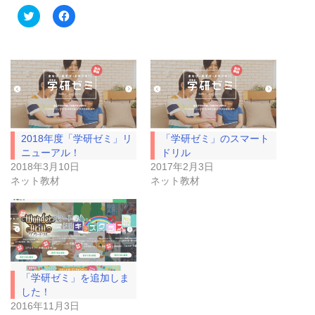
ク
F
リ
a
ッ
c
ク
e
し
b
て
o
T
o
w
k
i
で
t
共
t
有
e
す
r
る
で
に
2018年度「学研ゼミ」リ
「学研ゼミ」のスマート
共
は
有
ク
ニューアル！
ドリル
(
リ
2018年3月10日
2017年2月3日
新
ッ
し
ク
ネット教材
ネット教材
い
し
ウ
て
ィ
く
ン
だ
ド
さ
ウ
い
で
(
開
新
き
し
ま
い
「学研ゼミ」を追加しま
す
ウ
)
ィ
した！
ン
ド
2016年11月3日