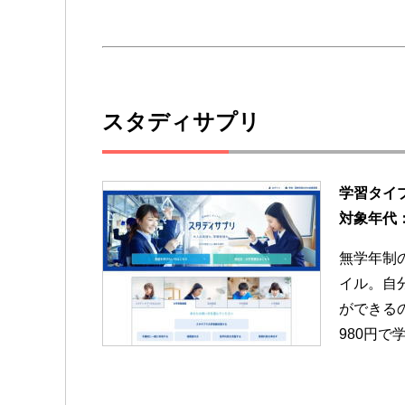
スタディサプリ
学習タイ
対象年代
無学年制
イル。自
ができる
980円