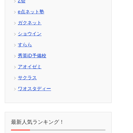
Z会
e点ネット塾
ガクネット
ショウイン
すらら
秀英iD予備校
アオイゼミ
サクラス
ワオスタディー
最新人気ランキング！