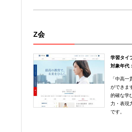
Z会
学習タイ
対象年代
「中高一
ができま
的確な学
力・表現
です。