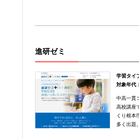
進研ゼミ
学習タイ
対象年代
中高一貫
高校講座
くり根本
多く出題