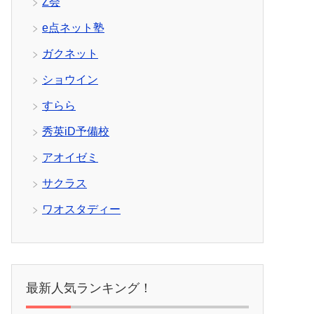
Z会
e点ネット塾
ガクネット
ショウイン
すらら
秀英iD予備校
アオイゼミ
サクラス
ワオスタディー
最新人気ランキング！