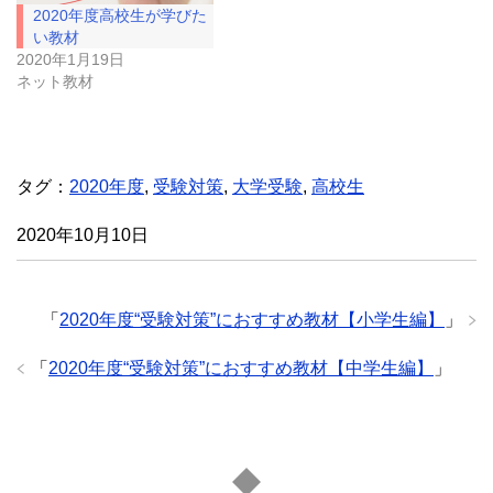
ま
い
2020年度高校生が学びた
す
ウ
)
ィ
い教材
ン
ド
2020年1月19日
ウ
ネット教材
で
開
き
ま
す
)
タグ：
2020年度
,
受験対策
,
大学受験
,
高校生
2020年10月10日
「
2020年度“受験対策”におすすめ教材【小学生編】
」
「
2020年度“受験対策”におすすめ教材【中学生編】
」