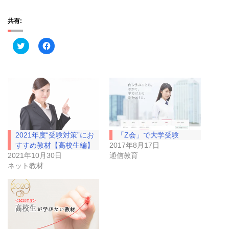
共有:
ク
F
リ
a
ッ
c
ク
e
し
b
て
o
T
o
w
k
i
で
t
共
t
有
e
す
r
る
で
に
2021年度“受験対策”にお
「Z会」で大学受験
共
は
有
ク
すすめ教材【高校生編】
2017年8月17日
(
リ
2021年10月30日
通信教育
新
ッ
し
ク
ネット教材
い
し
ウ
て
ィ
く
ン
だ
ド
さ
ウ
い
で
(
開
新
き
し