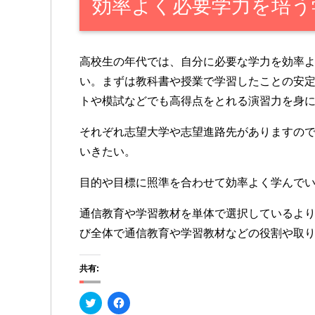
効率よく必要学力を培う
高校生の年代では、自分に必要な学力を効率
い。まずは教科書や授業で学習したことの安
トや模試などでも高得点をとれる演習力を身
それぞれ志望大学や志望進路先がありますの
いきたい。
目的や目標に照準を合わせて効率よく学んで
通信教育や学習教材を単体で選択しているよ
び全体で通信教育や学習教材などの役割や取
共有:
ク
F
リ
a