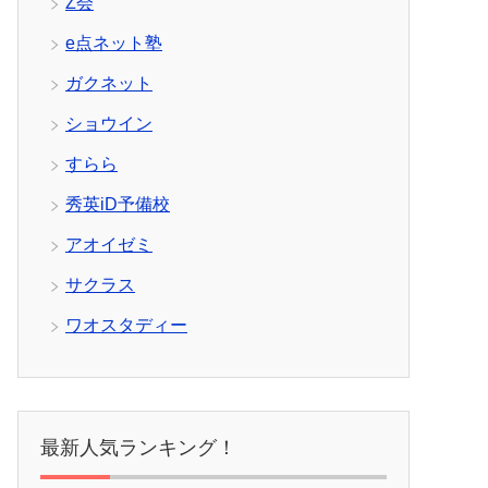
Z会
e点ネット塾
ガクネット
ショウイン
すらら
秀英iD予備校
アオイゼミ
サクラス
ワオスタディー
最新人気ランキング！