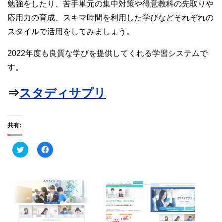
勉強をしたり、苦手単元の集中対策や得意教科の先取りや
応用力の育成、スキマ時間を利用した学びなどそれぞれの
スタイルで活用をしてみましょう。
2022年度も良質な学びを提供してくれる学習システムで
す。
⇒
スタディサプリ
共有:
ク
F
リ
a
ッ
c
ク
e
し
b
て
o
T
o
w
k
i
で
t
共
t
有
e
す