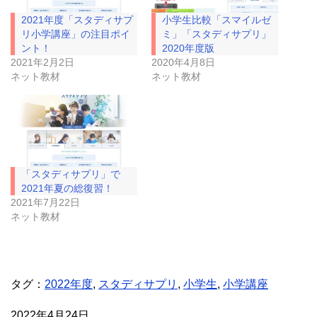
r
る
で
に
2021年度「スタディサプ
小学生比較「スマイルゼ
共
は
有
ク
リ小学講座」の注目ポイ
ミ」「スタディサプリ」
(
リ
ント！
2020年度版
新
ッ
し
ク
2021年2月2日
2020年4月8日
い
し
ネット教材
ネット教材
ウ
て
ィ
く
ン
だ
ド
さ
ウ
い
で
(
開
新
き
し
ま
い
す
ウ
)
ィ
「スタディサプリ」で
ン
ド
2021年夏の総復習！
ウ
2021年7月22日
で
開
ネット教材
き
ま
す
)
タグ：
2022年度
,
スタディサプリ
,
小学生
,
小学講座
2022年4月24日