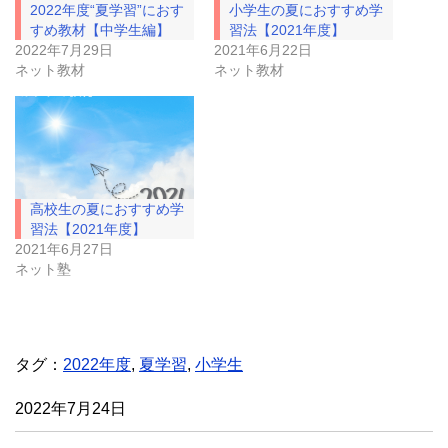
で
に
2022年度“夏学習”におす
小学生の夏におすすめ学
共
は
有
ク
すめ教材【中学生編】
習法【2021年度】
(
リ
2022年7月29日
2021年6月22日
新
ッ
し
ク
ネット教材
ネット教材
い
し
ウ
て
ィ
く
ン
だ
ド
さ
ウ
い
で
(
開
新
き
し
ま
い
高校生の夏におすすめ学
す
ウ
)
ィ
習法【2021年度】
ン
ド
2021年6月27日
ウ
ネット塾
で
開
き
ま
す
)
タグ：
2022年度
,
夏学習
,
小学生
2022年7月24日