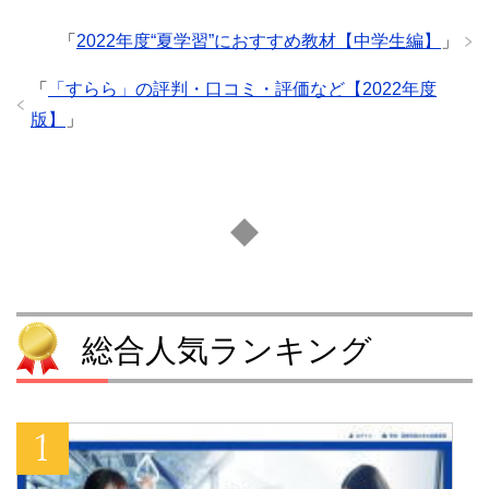
「
2022年度“夏学習”におすすめ教材【中学生編】
」
「
「すらら」の評判・口コミ・評価など【2022年度
版】
」
総合人気ランキング