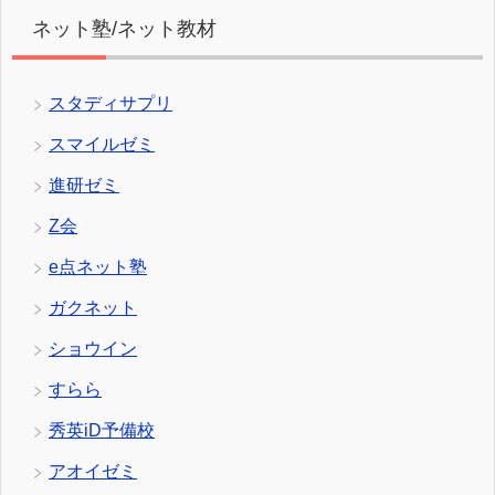
ネット塾/ネット教材
スタディサプリ
スマイルゼミ
進研ゼミ
Z会
e点ネット塾
ガクネット
ショウイン
すらら
秀英iD予備校
アオイゼミ