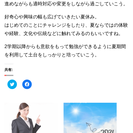
進めながらも適時対応や変更をしながら過ごしていこう。
好奇心や興味の幅も広げていきたい夏休み。
はじめてのことにチャレンジをしたり、夏ならではの体験
や経験、文化や伝統などに触れてみるのもいいですね。
2学期以降からも意欲をもって勉強ができるように夏期間
を利用して土台をしっかりと培っていこう。
共有:
ク
F
リ
a
ッ
c
ク
e
し
b
て
o
T
o
w
k
i
で
t
共
t
有
e
す
r
る