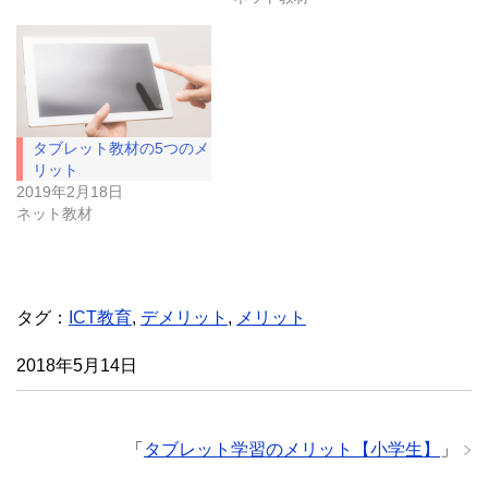
い
し
ウ
て
ィ
く
ン
だ
ド
さ
ウ
い
で
(
開
新
き
し
ま
い
タブレット教材の5つのメ
す
ウ
)
ィ
リット
ン
ド
2019年2月18日
ウ
ネット教材
で
開
き
ま
す
)
タグ：
ICT教育
,
デメリット
,
メリット
2018年5月14日
「
タブレット学習のメリット【小学生】
」