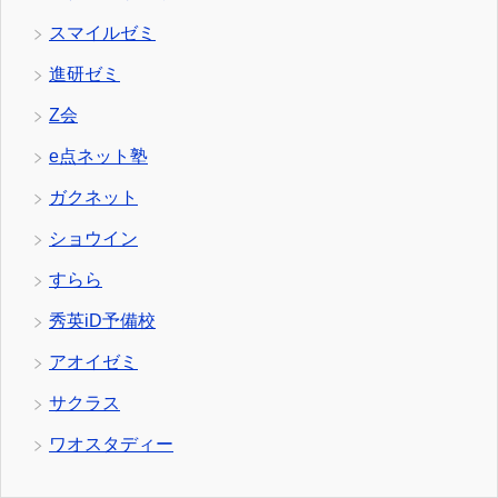
スマイルゼミ
進研ゼミ
Z会
e点ネット塾
ガクネット
ショウイン
すらら
秀英iD予備校
アオイゼミ
サクラス
ワオスタディー