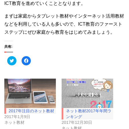
ICT教育を進めていくこととなります。
まずは家庭からタブレット教材やインターネット活用教材
などを利用している人も多いので、ICT教育のファースト
ステップにぜひ家庭から教育をはじめてみましょう。
共有:
ク
F
リ
a
ッ
c
ク
e
し
b
て
o
T
o
w
k
i
で
t
共
t
有
e
す
r
る
で
に
2017年注目のネット教材
ネット教材2017年年間ラ
共
は
有
ク
2017年1月9日
ンキング
(
リ
ネット教材
2017年12月30日
新
ッ
し
ク
ネット教材