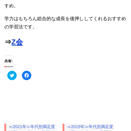
すめ。
学力はもちろん総合的な成長を後押ししてくれるおすすめ
の学習法です。
⇒
Z会
共有:
ク
F
リ
a
ッ
c
ク
e
し
b
て
o
≪2019年≫年代別満足度
T
o
w
k
が高いタブレット学習教
≪2021年≫年代別満足度
i
で
材は？
t
共
が高いタブレット学習教
t
有
2019年12月5日
e
す
材は？
r
る
通信教育
2021年12月5日
で
に
共
は
通信教育