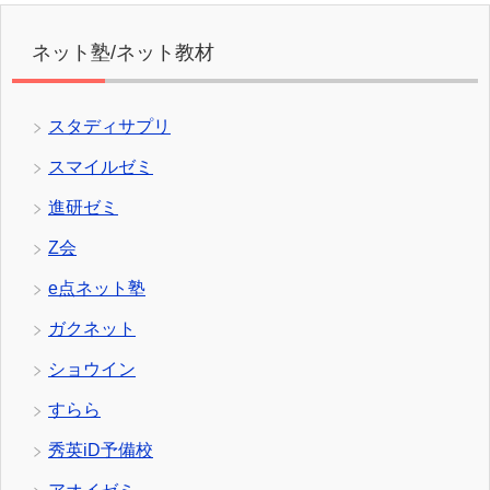
スマイルゼミ
進研ゼミ
Z会
e点ネット塾
ガクネット
ショウイン
すらら
秀英iD予備校
アオイゼミ
サクラス
ワオスタディー