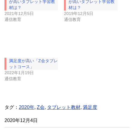
有
ク
(
リ
新
ッ
し
ク
い
し
満足度が高い「Z会タブレ
ウ
て
ットコース」
ィ
く
ン
だ
2022年1月19日
ド
さ
通信教育
ウ
い
で
(
開
新
き
し
ま
い
す
ウ
)
ィ
タグ：
2020年
ン
,
Z会
,
タブレット教材
,
満足度
ド
ウ
で
2020年12月4日
開
き
ま
す
)
「
2021年度中学生向け「Z会高校受験コース」のタブレ
ット学習
」
「
「進研ゼミ」で高校入試対策ラストスパート【2020年
度】
」