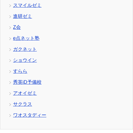
スマイルゼミ
進研ゼミ
Z会
e点ネット塾
ガクネット
ショウイン
すらら
秀英iD予備校
アオイゼミ
サクラス
ワオスタディー