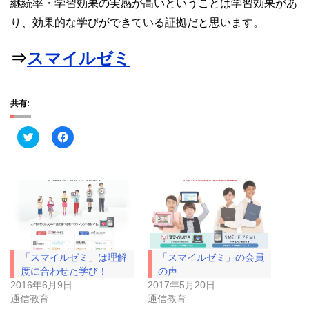
継続率・学習効果の実感が高いということは学習効果があ
り、効果的な学びができている証拠だと思います。
⇒
スマイルゼミ
共有:
ク
F
リ
a
ッ
c
ク
e
し
b
て
o
T
o
w
k
i
で
t
共
t
有
e
す
r
る
で
に
「スマイルゼミ」は理解
「スマイルゼミ」の会員
共
は
有
ク
度に合わせた学び！
の声
(
リ
2016年6月9日
2017年5月20日
新
ッ
し
ク
通信教育
通信教育
い
し