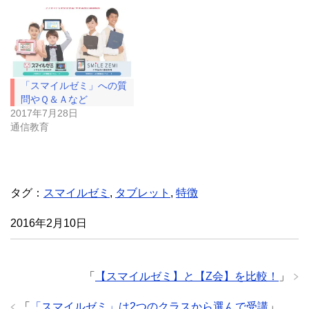
ウ
て
ィ
く
ン
だ
ド
さ
ウ
い
で
(
開
新
き
し
ま
い
「スマイルゼミ」への質
す
ウ
)
ィ
問やＱ＆Ａなど
ン
ド
2017年7月28日
ウ
通信教育
で
開
き
ま
す
)
タグ：
スマイルゼミ
,
タブレット
,
特徴
2016年2月10日
「
【スマイルゼミ】と【Z会】を比較！
」
「
「スマイルゼミ」は2つのクラスから選んで受講
」