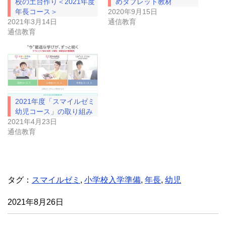
有
ク
校の土台作り＜2021年度
めタブレット教材
(
リ
年長コース＞
2020年9月15日
新
ッ
し
ク
2021年3月14日
通信教育
い
し
通信教育
ウ
て
ィ
く
ン
だ
ド
さ
ウ
い
で
(
開
新
き
し
ま
い
す
ウ
)
ィ
2021年度「スマイルゼミ
ン
ド
幼児コース」の取り組み
ウ
2021年4月23日
で
開
通信教育
き
ま
す
)
タグ：
スマイルゼミ
,
小学校入学準備
,
年長
,
幼児
2021年8月26日