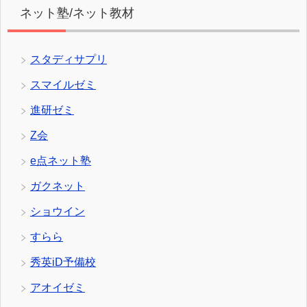
ネット塾/ネット教材
スタディサプリ
スマイルゼミ
進研ゼミ
Z会
e点ネット塾
ガクネット
ショウイン
すらら
秀英iD予備校
アオイゼミ