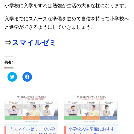
小学校に入学をすれば勉強が生活の大きな柱になります。
入学までにスムーズな準備を進めて自信を持って小学校へ
と進学ができるようにしていきましょう。
⇒
スマイルゼミ
共有:
ク
F
リ
a
ッ
c
ク
e
し
b
て
o
T
o
w
k
i
で
t
共
t
有
e
す
r
る
で
に
「スマイルゼミ」で小学
小学校入学準備におすす
共
は