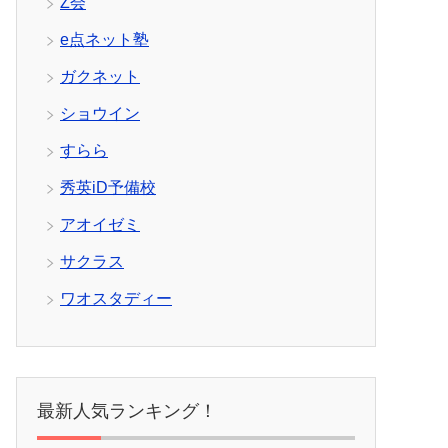
Z会
e点ネット塾
ガクネット
ショウイン
すらら
秀英iD予備校
アオイゼミ
サクラス
ワオスタディー
最新人気ランキング！