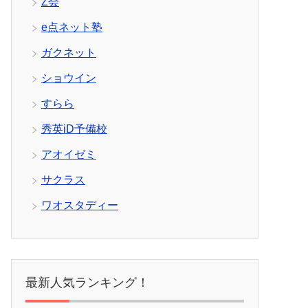
Z会
e点ネット塾
ガクネット
ショウイン
すらら
秀英iD予備校
アオイゼミ
サクラス
ワオスタディー
最新人気ランキング！