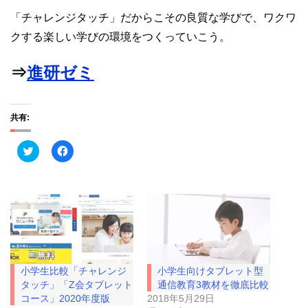
「チャレンジタッチ」だからこその良質な学びで、ワクワ
クする楽しい学びの環境をつくっていこう。
⇒
進研ゼミ
共有:
ク
F
リ
a
ッ
c
ク
e
し
b
て
o
T
o
w
k
i
で
t
共
t
有
e
す
r
る
で
に
小学生比較「チャレンジ
小学生向けタブレット型
共
は
有
ク
タッチ」「Z会タブレット
通信教育3教材を徹底比較
(
リ
コース」2020年度版
2018年5月29日
新
ッ