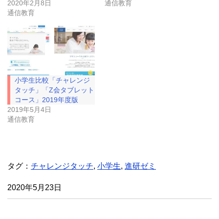
し
ク
2020年2月8日
通信教育
い
し
通信教育
ウ
て
ィ
く
ン
だ
ド
さ
ウ
い
で
(
開
新
き
し
ま
い
す
ウ
)
ィ
小学生比較「チャレンジ
ン
ド
タッチ」「Z会タブレット
ウ
コース」2019年度版
で
開
2019年5月4日
き
通信教育
ま
す
)
タグ：
チャレンジタッチ
,
小学生
,
進研ゼミ
2020年5月23日