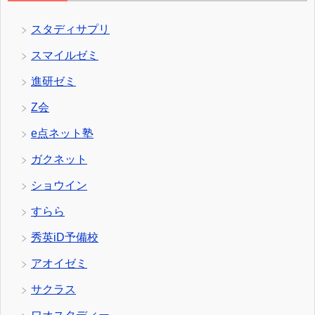
スタディサプリ
スマイルゼミ
進研ゼミ
Z会
e点ネット塾
ガクネット
ショウイン
すらら
秀英iD予備校
アオイゼミ
サクラス