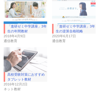
T
o
w
k
i
で
t
共
t
有
e
す
r
る
で
に
「進研ゼミ中学講座」3年
「進研ゼミ中学講座」3年
共
は
有
ク
生の年間教材
生の逆算合格戦略
(
リ
2018年4月9日
2020年6月17日
新
ッ
し
ク
通信教育
通信教育
い
し
ウ
て
ィ
く
ン
だ
ド
さ
ウ
い
で
(
開
新
き
し
ま
い
高校受験対策におすすめ
す
ウ
)
ィ
タブレット教材
ン
ド
2016年12月2日
ウ
ネット教材
で
開
き
ま
す
)