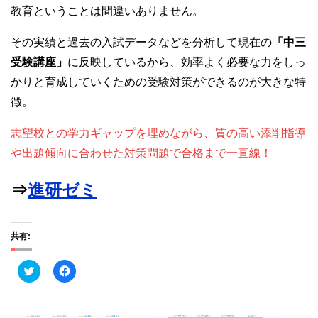
教育ということは間違いありません。
その実績と過去の入試データなどを分析して現在の
「中三
受験講座」
に反映しているから、効率よく必要な力をしっ
かりと育成していくための受験対策ができるのが大きな特
徴。
志望校との学力ギャップを埋めながら、質の高い添削指導
や出題傾向に合わせた対策問題で合格まで一直線！
⇒
進研ゼミ
共有:
ク
F
リ
a
ッ
c
ク
e
し
b
て
o