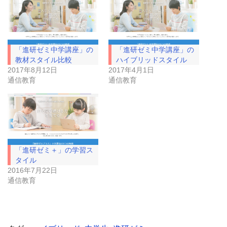
w
k
i
で
t
共
t
有
e
す
r
る
で
に
「進研ゼミ中学講座」の
「進研ゼミ中学講座」の
共
は
有
ク
教材スタイル比較
ハイブリッドスタイル
(
リ
2017年8月12日
2017年4月1日
新
ッ
し
ク
通信教育
通信教育
い
し
ウ
て
ィ
く
ン
だ
ド
さ
ウ
い
で
(
開
新
き
し
ま
い
「進研ゼミ＋」の学習ス
す
ウ
)
ィ
タイル
ン
ド
2016年7月22日
ウ
通信教育
で
開
き
ま
す
)