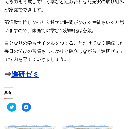
える力を育成していく学びと組み合わせた充実の取り組み
が家庭でできます。
部活動で忙しかったり通学に時間がかかる生徒もいると思
いますので、家庭での学びの効率化は必須。
自分なりの学習サイクルをつくることだけでなく継続した
毎日の学びの習慣もしっかりと確立しながら「進研ゼミ」
で学力を育てていきましょう。
⇒
進研ゼミ
共有:
ク
F
リ
a
ッ
c
ク
e
し
b
て
o
T
o