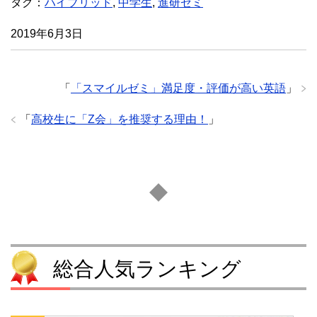
タグ：
ハイブリッド
,
中学生
,
進研ゼミ
2019年6月3日
「
「スマイルゼミ」満足度・評価が高い英語
」
「
高校生に「Z会」を推奨する理由！
」
総合人気ランキング