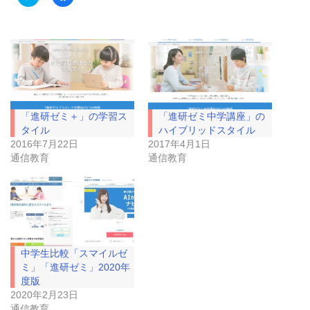
リ
a
ッ
c
ク
e
し
b
て
o
T
o
w
k
i
で
t
共
t
有
e
す
r
る
で
に
「進研ゼミ＋」の学習ス
「進研ゼミ中学講座」の
共
は
有
ク
タイル
ハイブリッドスタイル
(
リ
2016年7月22日
2017年4月1日
新
ッ
し
ク
通信教育
通信教育
い
し
ウ
て
ィ
く
ン
だ
ド
さ
ウ
い
で
(
開
新
き
し
ま
い
中学生比較「スマイルゼ
す
ウ
)
ィ
ミ」「進研ゼミ」2020年
ン
ド
度版
ウ
2020年2月23日
で
開
通信教育