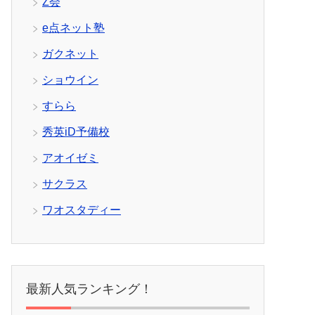
Z会
e点ネット塾
ガクネット
ショウイン
すらら
秀英iD予備校
アオイゼミ
サクラス
ワオスタディー
最新人気ランキング！