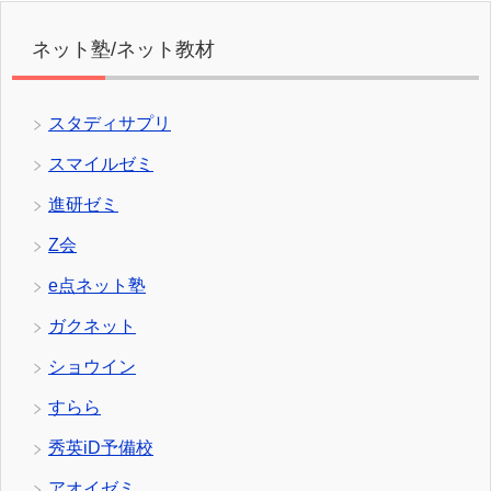
ネット塾/ネット教材
スタディサプリ
スマイルゼミ
進研ゼミ
Z会
e点ネット塾
ガクネット
ショウイン
すらら
秀英iD予備校
アオイゼミ