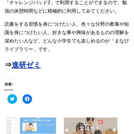
「チャレンジパッド2」で利用することができるので、勉
強の休憩時間などに積極的に利用してみてください。
読書をする習慣を身につけたい人、色々な分野の教養や知
識を身につけたい人、好きな事や興味があるものの理解を
深めたい人など、どんな小学生でも楽しめるのが「まなび
ライブラリー」です。
⇒
進研ゼミ
共有:
ク
F
リ
a
ッ
c
ク
e
し
b
て
o
T
o
w
k
i
で
t
共