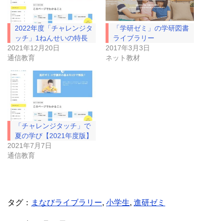
t
有
e
す
r
る
で
に
2022年度「チャレンジタ
「学研ゼミ」の学研図書
共
は
有
ク
ッチ」1ねんせいの特長
ライブラリー
(
リ
2021年12月20日
2017年3月3日
新
ッ
し
ク
通信教育
ネット教材
い
し
ウ
て
ィ
く
ン
だ
ド
さ
ウ
い
で
(
開
新
き
し
ま
い
「チャレンジタッチ」で
す
ウ
)
ィ
夏の学び【2021年度版】
ン
ド
2021年7月7日
ウ
通信教育
で
開
き
ま
す
)
タグ：
まなびライブラリー
,
小学生
,
進研ゼミ