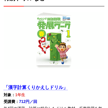
「漢字計算くりかえしドリル」
対象：
1年生
受講費：
712円／回