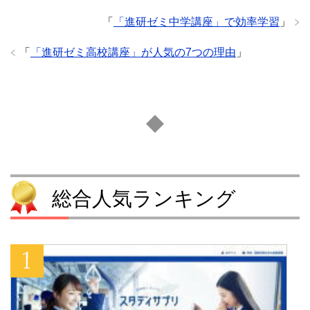
「
「進研ゼミ中学講座」で効率学習
」
「
「進研ゼミ高校講座」が人気の7つの理由
」
総合人気ランキング