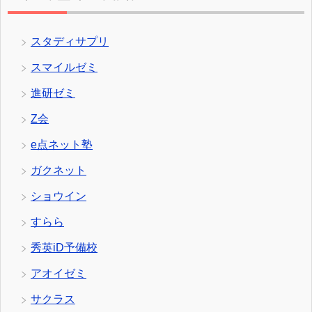
スタディサプリ
スマイルゼミ
進研ゼミ
Z会
e点ネット塾
ガクネット
ショウイン
すらら
秀英iD予備校
アオイゼミ
サクラス