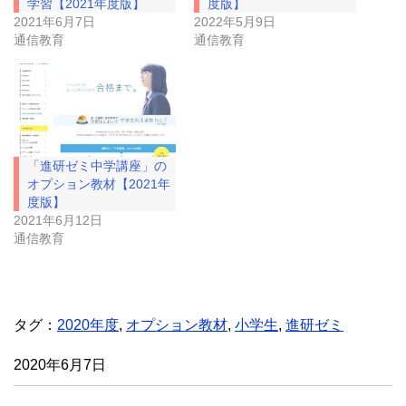
学習【2021年度版】
度版】
新
ッ
し
ク
2021年6月7日
2022年5月9日
い
し
通信教育
通信教育
ウ
て
ィ
く
ン
だ
ド
さ
ウ
い
で
(
開
新
き
し
ま
い
す
ウ
)
ィ
「進研ゼミ中学講座」の
ン
ド
オプション教材【2021年
ウ
度版】
で
開
2021年6月12日
き
通信教育
ま
す
)
タグ：
2020年度
,
オプション教材
,
小学生
,
進研ゼミ
2020年6月7日