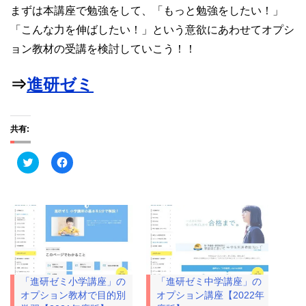
まずは本講座で勉強をして、「もっと勉強をしたい！」
「こんな力を伸ばしたい！」という意欲にあわせてオプシ
ョン教材の受講を検討していこう！！
⇒
進研ゼミ
共有:
ク
F
リ
a
ッ
c
ク
e
し
b
て
o
T
o
w
k
i
で
t
共
t
有
e
す
r
る
で
に
「進研ゼミ小学講座」の
「進研ゼミ中学講座」の
共
は
有
ク
オプション教材で目的別
オプション講座【2022年
(
リ