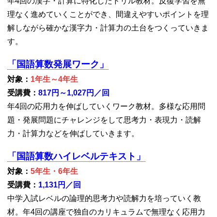
年4回の漢字・計算に特化したドリル教材。反復学習を無
理なく進めていくことができ、間違えやすいポイントを理
解しながら確かな漢字力・計算力の土台をつくっていきま
す。
「国語算数発展ワーク」
対象：
1年生～4年生
受講費：
817円～1,027円／回
年4回の応用力を伸ばしていくワーク教材。多様な応用問
題・発展問題にチャレンジをして思考力・表現力・読解
力・計算力などを伸ばしていきます。
「国語算数ハイレベルテキスト」
対象：
5年生・6年生
受講費：
1,131円／回
中学入試レベルの論理的思考力や読解力を培っていく教
材。年4回の講座で独自のカリキュラムで無理なく応用力