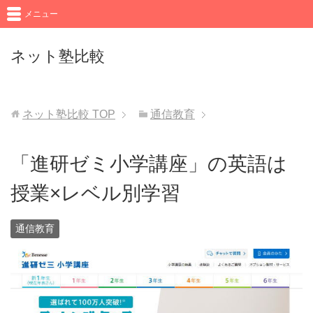
メニュー
ネット塾比較
ネット塾比較
TOP
通信教育
「進研ゼミ小学講座」の英語は
授業×レベル別学習
通信教育