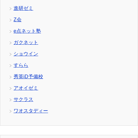
進研ゼミ
Z会
e点ネット塾
ガクネット
ショウイン
すらら
秀英iD予備校
アオイゼミ
サクラス
ワオスタディー