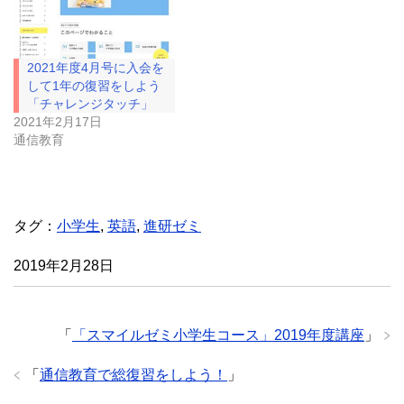
で
(
開
新
き
し
ま
い
す
ウ
)
ィ
2021年度4月号に入会を
ン
ド
して1年の復習をしよう
ウ
「チャレンジタッチ」
で
開
2021年2月17日
き
通信教育
ま
す
)
タグ：
小学生
,
英語
,
進研ゼミ
2019年2月28日
「
「スマイルゼミ小学生コース」2019年度講座
」
「
通信教育で総復習をしよう！
」