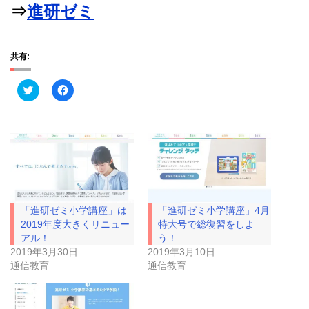
⇒
進研ゼミ
共有:
ク
F
リ
a
ッ
c
ク
e
し
b
て
o
T
o
w
k
i
で
t
共
t
有
e
す
r
る
で
に
「進研ゼミ小学講座」は
「進研ゼミ小学講座」4月
共
は
有
ク
2019年度大きくリニュー
特大号で総復習をしよ
(
リ
アル！
う！
新
ッ
し
ク
2019年3月30日
2019年3月10日
い
し
通信教育
通信教育
ウ
て
ィ
く
ン
だ
ド
さ
ウ
い