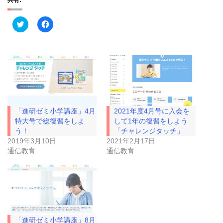
共有:
ク
F
リ
a
ッ
c
ク
e
し
b
て
o
T
o
w
k
i
で
t
共
t
有
e
す
r
る
で
に
「進研ゼミ小学講座」4月
2021年度4月号に入会を
共
は
有
ク
特大号で総復習をしよ
して1年の復習をしよう
(
リ
う！
「チャレンジタッチ」
新
ッ
し
ク
2019年3月10日
2021年2月17日
い
し
通信教育
通信教育
ウ
て
ィ
く
ン
だ
ド
さ
ウ
い
で
(
開
新
き
し
ま
い
す
ウ
)
ィ
「進研ゼミ小学講座」8月