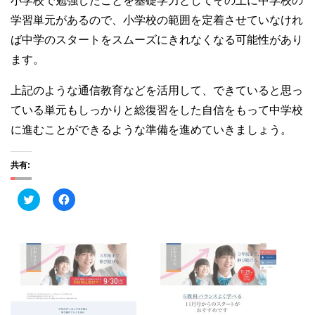
小学校で勉強したことを基礎学力としてその上に中学校の
学習単元があるので、小学校の範囲を定着させていなけれ
ば中学のスタートをスムーズにきれなくなる可能性があり
ます。
上記のような通信教育などを活用して、できていると思っ
ている単元もしっかりと総復習をした自信をもって中学校
に進むことができるような準備を進めていきましょう。
共有:
ク
F
リ
a
ッ
c
ク
e
し
b
て
o
T
o
w
k
i
で
t
共
t
有
e
す
r
る