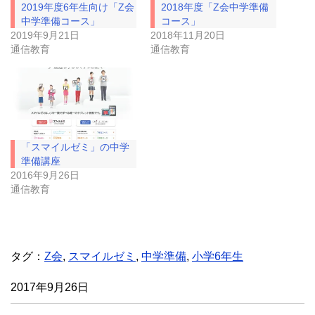
で
に
2019年度6年生向け「Z会
2018年度「Z会中学準備
共
は
有
ク
中学準備コース」
コース」
(
リ
2019年9月21日
2018年11月20日
新
ッ
し
ク
通信教育
通信教育
い
し
ウ
て
ィ
く
ン
だ
ド
さ
ウ
い
で
(
開
新
き
し
ま
い
「スマイルゼミ」の中学
す
ウ
)
ィ
準備講座
ン
ド
2016年9月26日
ウ
通信教育
で
開
き
ま
す
)
タグ：
Z会
,
スマイルゼミ
,
中学準備
,
小学6年生
2017年9月26日