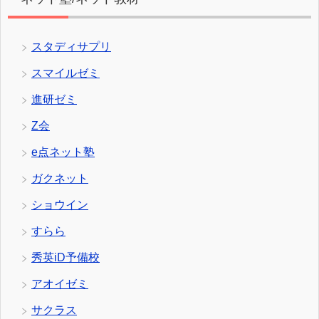
スタディサプリ
スマイルゼミ
進研ゼミ
Z会
e点ネット塾
ガクネット
ショウイン
すらら
秀英iD予備校
アオイゼミ
サクラス