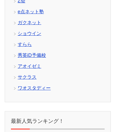
Z会
e点ネット塾
ガクネット
ショウイン
すらら
秀英iD予備校
アオイゼミ
サクラス
ワオスタディー
最新人気ランキング！