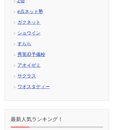
Z会
e点ネット塾
ガクネット
ショウイン
すらら
秀英iD予備校
アオイゼミ
サクラス
ワオスタディー
最新人気ランキング！