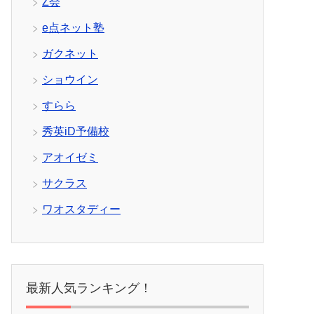
Z会
e点ネット塾
ガクネット
ショウイン
すらら
秀英iD予備校
アオイゼミ
サクラス
ワオスタディー
最新人気ランキング！