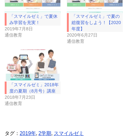
t
有
e
す
r
る
で
に
「スマイルゼミ」で夏休
「スマイルゼミ」で夏の
共
は
有
ク
み学習を充実！
総復習をしよう！【2020
(
リ
2019年7月8日
年度】
新
ッ
し
ク
通信教育
2020年6月27日
い
し
通信教育
ウ
て
ィ
く
ン
だ
ド
さ
ウ
い
で
(
開
新
き
し
ま
い
す
ウ
)
ィ
「スマイルゼミ」2018年
ン
ド
度の夏期（8月号）講座
ウ
2018年7月23日
で
開
通信教育
き
ま
す
)
タグ：
2019年
,
2学期
,
スマイルゼミ