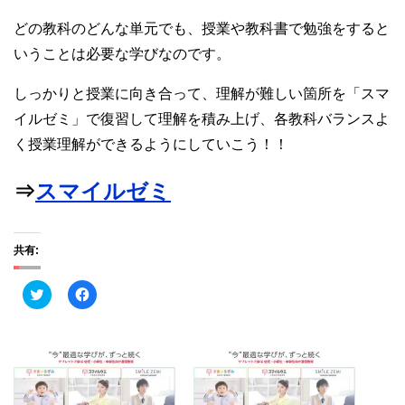
どの教科のどんな単元でも、授業や教科書で勉強をすると
いうことは必要な学びなのです。
しっかりと授業に向き合って、理解が難しい箇所を「スマ
イルゼミ」で復習して理解を積み上げ、各教科バランスよ
く授業理解ができるようにしていこう！！
⇒
スマイルゼミ
共有:
ク
F
リ
a
ッ
c
ク
e
し
b
て
o
T
o
w
k
i
で
t
共