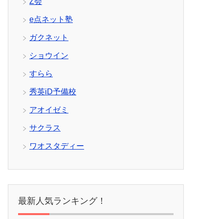
Z会
e点ネット塾
ガクネット
ショウイン
すらら
秀英iD予備校
アオイゼミ
サクラス
ワオスタディー
最新人気ランキング！