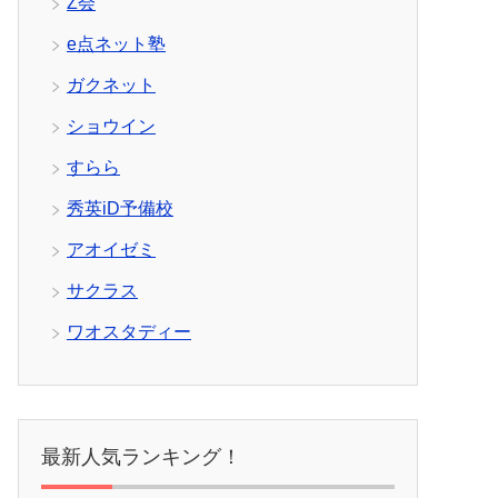
Z会
e点ネット塾
ガクネット
ショウイン
すらら
秀英iD予備校
アオイゼミ
サクラス
ワオスタディー
最新人気ランキング！