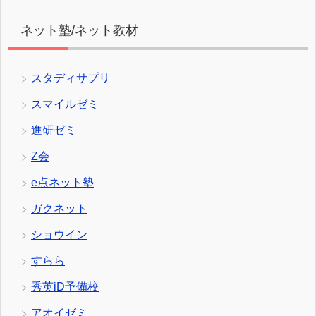
ネット塾/ネット教材
スタディサプリ
スマイルゼミ
進研ゼミ
Z会
e点ネット塾
ガクネット
ショウイン
すらら
秀英iD予備校
アオイゼミ