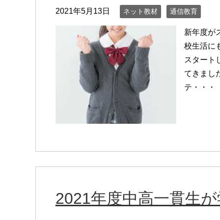
2021年5月13日
ネット教材
通信教育
新年度が
校生活に
スタート
てきまし
テ・・・
2021年度中高一貫生