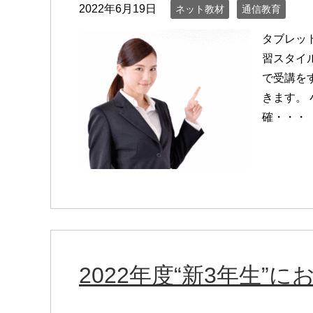
2022年6月19日
ネット教材
通信教育
タブレッ
習スタイ
で受講を
きます。
確・・・
2022年度“新3年生”