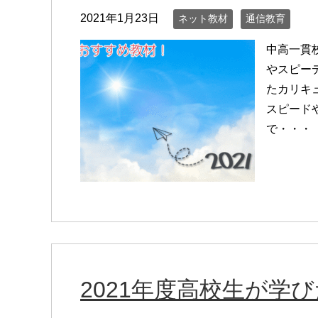
2021年1月23日
ネット教材
通信教育
中高一貫
やスピー
たカリキ
スピード
で・・・
2021年度高校生が学