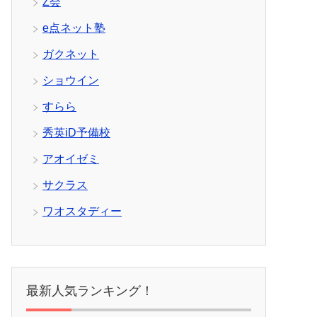
Z会
e点ネット塾
ガクネット
ショウイン
すらら
秀英iD予備校
アオイゼミ
サクラス
ワオスタディー
最新人気ランキング！