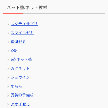
ネット塾/ネット教材
スタディサプリ
スマイルゼミ
進研ゼミ
Z会
e点ネット塾
ガクネット
ショウイン
すらら
秀英iD予備校
アオイゼミ