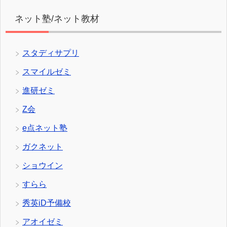
ネット塾/ネット教材
スタディサプリ
スマイルゼミ
進研ゼミ
Z会
e点ネット塾
ガクネット
ショウイン
すらら
秀英iD予備校
アオイゼミ