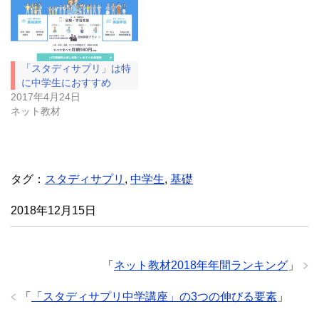
ン
だ
ド
さ
ウ
い
で
(
開
新
き
し
ま
い
「スタディサプリ」は特
す
ウ
)
ィ
に中学生におすすめ
ン
ド
2017年4月24日
ウ
ネット教材
で
開
き
ま
す
)
タグ：
スタディサプリ
,
中学生
,
基礎
2018年12月15日
「
ネット教材2018年年間ランキング
」
「
「スタディサプリ中学講座」の3つの伸びる要素
」