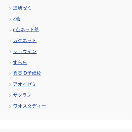
進研ゼミ
Z会
e点ネット塾
ガクネット
ショウイン
すらら
秀英iD予備校
アオイゼミ
サクラス
ワオスタディー