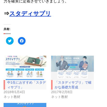
力を確実に定着させていきましょう。
⇒
スタディサプリ
共有:
ク
F
リ
a
ッ
c
ク
e
し
b
て
o
T
o
w
k
i
で
t
共
t
有
e
す
r
る
で
に
中1生におすすめ「スタデ
「スタディサプリ」で確
共
は
有
ク
ィサプリ」
かな基礎力育成
(
リ
2018年5月4日
2017年2月8日
新
ッ
し
ク
ネット教材
ネット教材
い
し
ウ
て
ィ
く