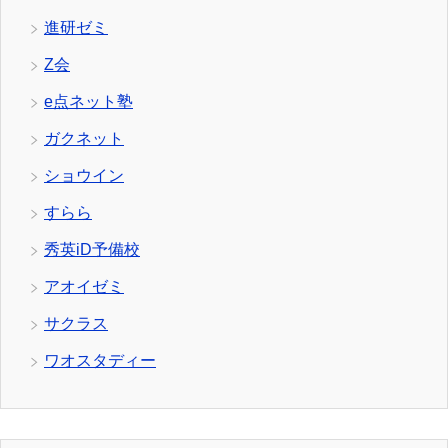
進研ゼミ
Z会
e点ネット塾
ガクネット
ショウイン
すらら
秀英iD予備校
アオイゼミ
サクラス
ワオスタディー