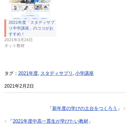
で
(
開
新
き
し
ま
い
す
ウ
)
ィ
2021年度「スタディサプ
ン
ド
リ中学講座」のココがお
ウ
すすめ！
で
開
2021年3月24日
き
ネット教材
ま
す
)
タグ：
2021年度
,
スタディサプリ
,
小学講座
2021年2月2日
「
新年度の学びの土台をつくろう
」
「
2021年度中高一貫生が学びたい教材
」