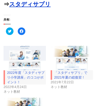
⇒
スタディサプリ
共有:
ク
F
リ
a
ッ
c
ク
e
し
b
て
o
T
o
w
k
i
で
t
共
t
有
e
す
r
る
で
に
2022年度「スタディサプ
「スタディサプリ」で
共
は
有
ク
リ小学講座」のココがポ
2021年夏の総復習！
(
リ
イント！
2021年7月22日
新
ッ
し
ク
2022年4月24日
ネット教材
い
し
ネット教材
ウ
て
ィ
く
ン
だ
ド
さ
ウ
い