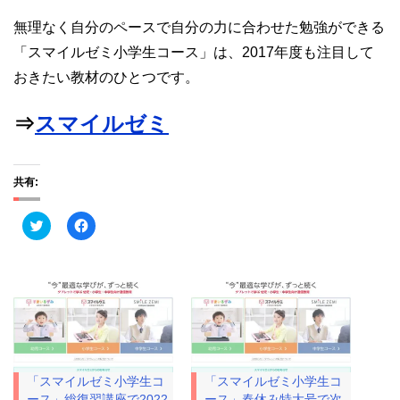
無理なく自分のペースで自分の力に合わせた勉強ができる
「スマイルゼミ小学生コース」は、2017年度も注目して
おきたい教材のひとつです。
⇒
スマイルゼミ
共有:
ク
F
リ
a
ッ
c
ク
e
し
b
て
o
T
o
w
k
i
で
t
共
t
有
e
す
r
る
で
に
「スマイルゼミ小学生コ
「スマイルゼミ小学生コ
共
は
有
ク
ース」総復習講座で2022
ース」春休み特大号で次