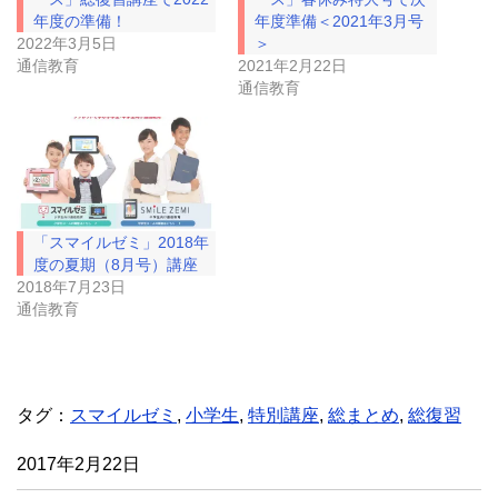
(
リ
年度の準備！
年度準備＜2021年3月号
新
ッ
し
ク
2022年3月5日
＞
い
し
通信教育
2021年2月22日
ウ
て
ィ
く
通信教育
ン
だ
ド
さ
ウ
い
で
(
開
新
き
し
ま
い
す
ウ
)
ィ
ン
ド
「スマイルゼミ」2018年
ウ
度の夏期（8月号）講座
で
開
2018年7月23日
き
通信教育
ま
す
)
タグ：
スマイルゼミ
,
小学生
,
特別講座
,
総まとめ
,
総復習
2017年2月22日