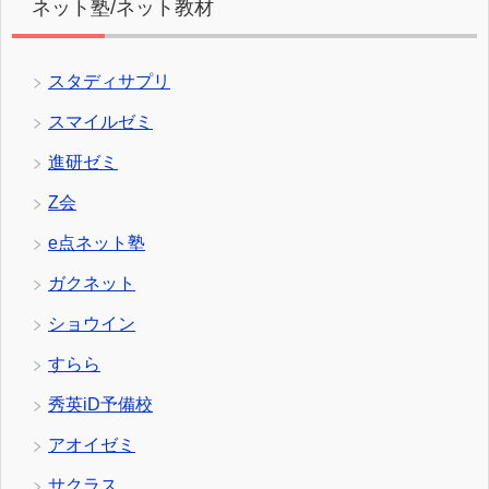
ネット塾/ネット教材
スタディサプリ
スマイルゼミ
進研ゼミ
Z会
e点ネット塾
ガクネット
ショウイン
すらら
秀英iD予備校
アオイゼミ
サクラス