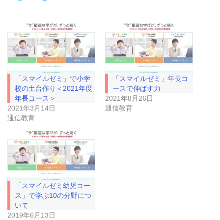
ッ
c
ク
e
し
b
て
o
T
o
w
k
i
で
t
共
t
有
e
す
r
る
で
に
「スマイルゼミ」で小学
「スマイルゼミ」年長コ
共
は
有
ク
校の土台作り＜2021年度
ースで伸ばす力
(
リ
年長コース＞
2021年8月26日
新
ッ
し
ク
2021年3月14日
通信教育
い
し
通信教育
ウ
て
ィ
く
ン
だ
ド
さ
ウ
い
で
(
開
新
き
し
ま
い
す
ウ
)
ィ
「スマイルゼミ幼児コー
ン
ド
ス」で学ぶ10の分野につ
ウ
いて
で
開
2019年6月13日