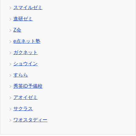
スマイルゼミ
進研ゼミ
Z会
e点ネット塾
ガクネット
ショウイン
すらら
秀英iD予備校
アオイゼミ
サクラス
ワオスタディー