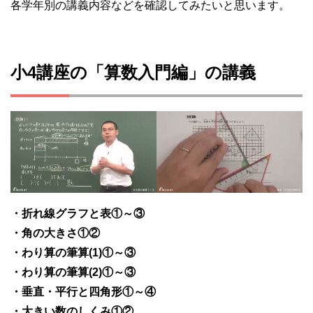
各学年別の講義内容などを確認してみたいと思います。
小4講座の「算数入門編」の講義
・折れ線グラフと表①～③
・角の大きさ①②
・わり算の筆算(1)①～③
・わり算の筆算(2)①～③
・垂直・平行と四角形①～④
・大きい数のしくみ①②