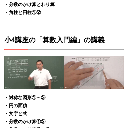
・分数のかけ算とわり算
・角柱と円柱①②
小4講座の「算数入門編」の講義
・対称な図形①～③
・円の面積
・文字と式
・分数のかけ算①②