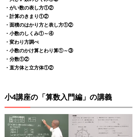
・がい数の表し方①②
・計算のきまり①②
・面積のはかり方と表し方①②
・小数のしくみ①～④
・変わり方調べ
・小数のかけ算とわり算①～③
・分数①②
・直方体と立方体①②
小4講座の「算数入門編」の講義