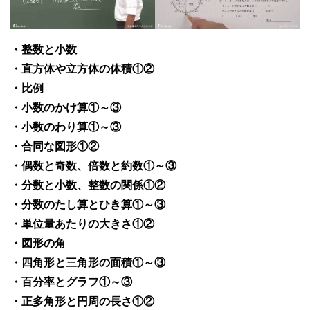
・整数と小数
・直方体や立方体の体積①②
・比例
・小数のかけ算①～③
・小数のわり算①～③
・合同な図形①②
・偶数と奇数、倍数と約数①～③
・分数と小数、整数の関係①②
・分数のたし算とひき算①～③
・単位量あたりの大きさ①②
・図形の角
・四角形と三角形の面積①～③
・百分率とグラフ①～③
・正多角形と円周の長さ①②