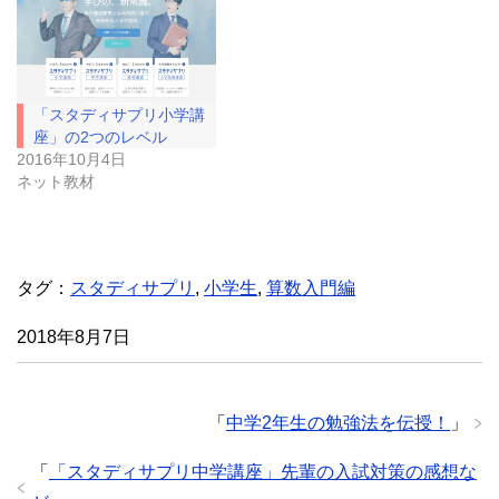
ド
さ
ウ
い
で
(
開
新
き
し
ま
い
す
ウ
)
ィ
「スタディサプリ小学講
ン
ド
座」の2つのレベル
ウ
2016年10月4日
で
開
ネット教材
き
ま
す
)
タグ：
スタディサプリ
,
小学生
,
算数入門編
2018年8月7日
「
中学2年生の勉強法を伝授！
」
「
「スタディサプリ中学講座」先輩の入試対策の感想な