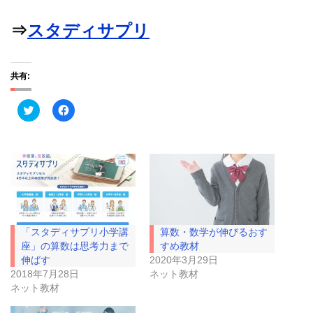
⇒
スタディサプリ
共有:
ク
F
リ
a
ッ
c
ク
e
し
b
て
o
T
o
w
k
i
で
t
共
t
有
e
す
r
る
で
に
「スタディサプリ小学講
算数・数学が伸びるおす
共
は
有
ク
座」の算数は思考力まで
すめ教材
(
リ
伸ばす
2020年3月29日
新
ッ
し
ク
2018年7月28日
ネット教材
い
し
ネット教材
ウ
て
ィ
く
ン
だ